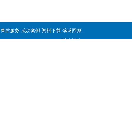
售后服务
成功案例
资料下载
落球回弹
试验仪,介
电击穿强
度测定仪