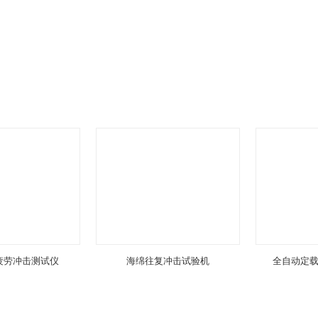
疲劳冲击测试仪
海绵往复冲击试验机
全自动定