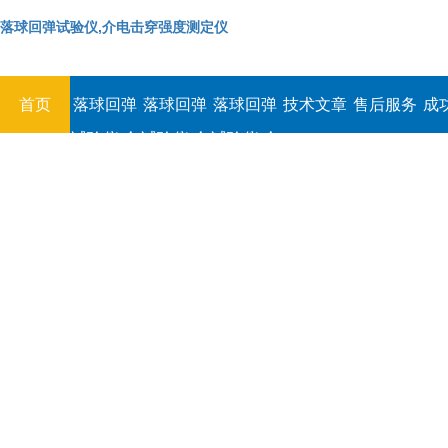
落球回弹试验仪,介电击穿强度测定仪
首页
落球回弹
落球回弹
落球回弹
技术文章
售后服务
成
试验仪,介
试验仪,介
试验仪,介
电击穿强
电击穿强
电击穿强
度测定仪
度测定仪
度测定仪