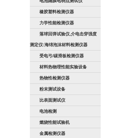
电池隔膜电弱点测试仪
橡胶塑料检测仪器
力学性能检测仪器
落球回弹试验仪,介电击穿强度
测定仪:海绵泡沫材料检测仪器
受电弓/碳滑板检测仪器
材料热物理性能实验设备
热物性检测仪器
粉末测试设备
比表面测试仪
电池检测
燃烧性能试验机
金属检测仪器