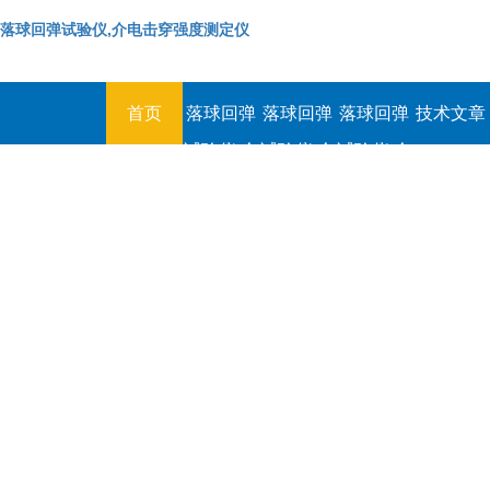
落球回弹试验仪,介电击穿强度测定仪
首页
落球回弹
落球回弹
落球回弹
技术文章
试验仪,介
试验仪,介
试验仪,介
电击穿强
电击穿强
电击穿强
度测定仪
度测定仪
度测定仪