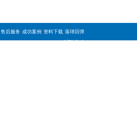
售后服务
成功案例
资料下载
落球回弹
试验仪,介
电击穿强
度测定仪