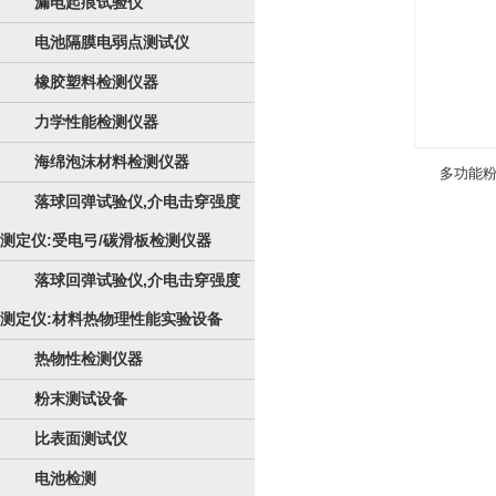
漏电起痕试验仪
电池隔膜电弱点测试仪
橡胶塑料检测仪器
力学性能检测仪器
海绵泡沫材料检测仪器
多功能
落球回弹试验仪,介电击穿强度
测定仪:受电弓/碳滑板检测仪器
落球回弹试验仪,介电击穿强度
测定仪:材料热物理性能实验设备
热物性检测仪器
粉末测试设备
比表面测试仪
电池检测