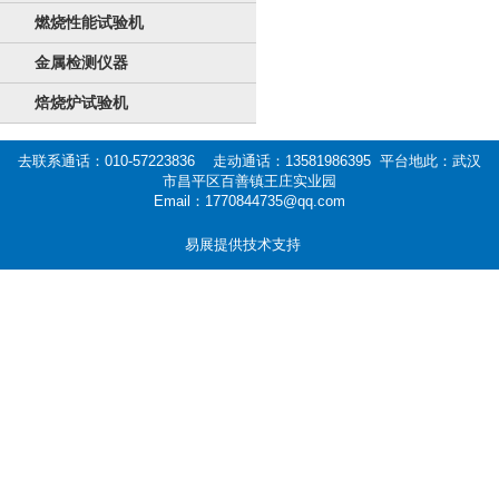
燃烧性能试验机
金属检测仪器
焙烧炉试验机
去联系通话：010-57223836 走动通话：13581986395 平台地此：武汉
市昌平区百善镇王庄实业园
Email：1770844735@qq.com
易展提供技术支持