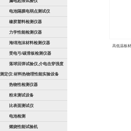
漏电起痕试验仪
电池隔膜电弱点测试仪
橡胶塑料检测仪器
力学性能检测仪器
海绵泡沫材料检测仪器
高低温板
受电弓/碳滑板检测仪器
落球回弹试验仪,介电击穿强度
测定仪:材料热物理性能实验设备
热物性检测仪器
粉末测试设备
比表面测试仪
电池检测
燃烧性能试验机