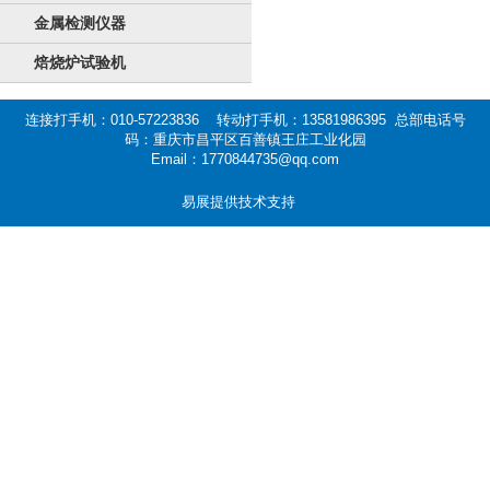
金属检测仪器
焙烧炉试验机
连接打手机：010-57223836 转动打手机：13581986395 总部电话号
码：重庆市昌平区百善镇王庄工业化园
Email：1770844735@qq.com
易展提供技术支持