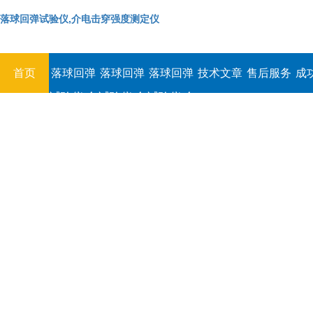
落球回弹试验仪,介电击穿强度测定仪
首页
落球回弹
落球回弹
落球回弹
技术文章
售后服务
成
试验仪,介
试验仪,介
试验仪,介
电击穿强
电击穿强
电击穿强
度测定仪
度测定仪
度测定仪