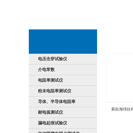
产品的展示英文
电压击穿试验仪
介电常数
电阻率测试仪
粉末电阻率测试仪
导体、半导体电阻率
新款海绵拉
耐电弧测试仪
漏电起痕试验仪