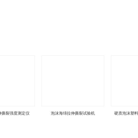
伸撕裂强度测定仪
泡沫海绵拉伸撕裂试验机
硬质泡沫塑