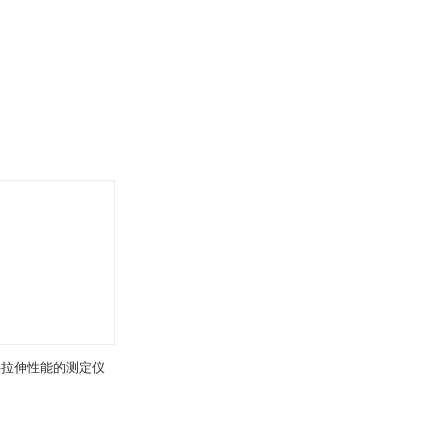
料拉伸性能的测定仪