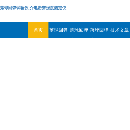
落球回弹试验仪,介电击穿强度测定仪
首页
落球回弹
落球回弹
落球回弹
技术文章
试验仪,介
试验仪,介
试验仪,介
电击穿强
电击穿强
电击穿强
度测定仪
度测定仪
度测定仪